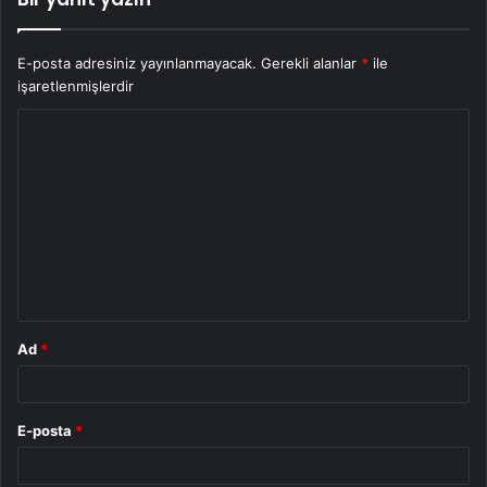
E-posta adresiniz yayınlanmayacak.
Gerekli alanlar
*
ile
işaretlenmişlerdir
Y
o
r
u
m
*
Ad
*
E-posta
*