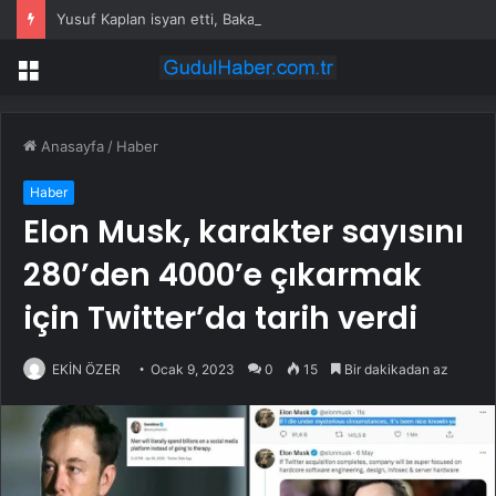
Yusuf Kaplan isyan etti, Bakan Çiftçi “İlgileneceğim Hocam” diyerek müdahale etti
Menü
Anasayfa
/
Haber
Haber
Elon Musk, karakter sayısını
280’den 4000’e çıkarmak
için Twitter’da tarih verdi
EKİN ÖZER
Ocak 9, 2023
0
15
Bir dakikadan az