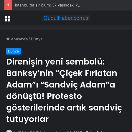
İstanbul’da sır ölüm: 37 yaşındaki kadın savcının evinde ölü bulundu!
Menü
Anasayfa
/
Dünya
Dünya
Direnişin yeni sembolü:
Banksy’nin “Çiçek Fırlatan
Adam”ı “Sandviç Adam”a
dönüştü! Protesto
gösterilerinde artık sandviç
tutuyorlar