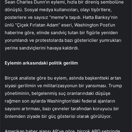
Sean Charles Dunn’ın eylemi, hızla bir direniş sembolüne
dönüştü. Sosyal medya kullanıcıları, olayı tişörtlere,
posterlere ve sayısız “meme”e taşıdı. Hatta Banksy’nin
ünlü “Çiçek Fırlatan Adam” eseri, Washington Post’un
haberine göre, elinde sandviç tutan bir figürle yeniden
yorumlandı ve protestolarda bazı göstericiler yumrukları
yerine sandviçlerini havaya kaldırdı.
Eylemin arkasındaki politik gerilim
Birçok analiste göre bu eylem, aslında başkentteki artan
siyasi gerilimin ve militarizasyonun bir yansıması. Trump
yönetiminin, belgelenmiş suç oranlarındaki düşüşe
rağmen son aylarda Washington’daki federal ajanların
sayısını artırması, bazı çevreler tarafından koruyucu bir
önlemden ziyade bir güç gösterisi olarak görülüyor.
Amerikan haber ajansı AP’ye göre, birçok ABD şehrinde