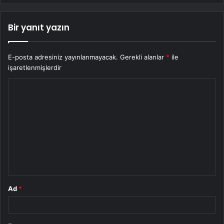
Bir yanıt yazın
E-posta adresiniz yayınlanmayacak.
Gerekli alanlar
*
ile
işaretlenmişlerdir
Y
o
r
u
m
*
Ad
*