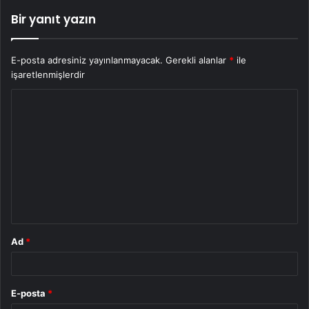
Bir yanıt yazın
E-posta adresiniz yayınlanmayacak.
Gerekli alanlar
*
ile
işaretlenmişlerdir
Y
o
r
u
m
*
Ad
*
E-posta
*