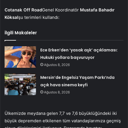
Cotanak Off Road
Genel Koordinatör
Mustafa Bahadır
Köksal
şu terimleri kullandı:
İlgili Makaleler
Ece Erken’den ‘yasak aşk’ açıklaması:
Hukuki yollara başvuruyor
Ağustos 8, 2026
Mersin’de Engelsiz Yaşam Parkı’nda
açık hava sinema keyfi
Ağustos 8, 2026
Ülkemizde meydana gelen 7,7 ve 7,6 büyüklüğündeki iki
büyük depremden etkilenen tüm vatandaşlarımıza geçmiş