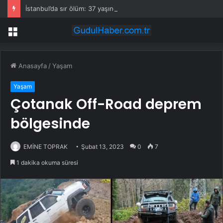
İstanbul’da sır ölüm: 37 yaşındaki kadın savcının evinde ölü bulundu!
Menü
Anasayfa
/
Yaşam
Yaşam
Çotanak Off-Road deprem
bölgesinde
EMİNE TOPRAK
Şubat 13, 2023
0
7
1 dakika okuma süresi