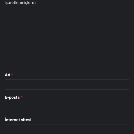
işaretlenmişlerdir
Y
o
r
u
m
*
Ad
*
E-posta
*
İnternet sitesi