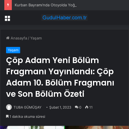
Kurban Bayramı’nda Otoyolda Yoğunluk
Menü
Anasayfa
/
Yaşam
Yaşam
Çöp Adam Yeni Bölüm
Fragmanı Yayınlandı: Çöp
Adam 10. Bölüm Fragmanı
ve Son Bölüm Özeti
TUBA GÜMÜŞAY
Şubat 1, 2023
0
11
1 dakika okuma süresi