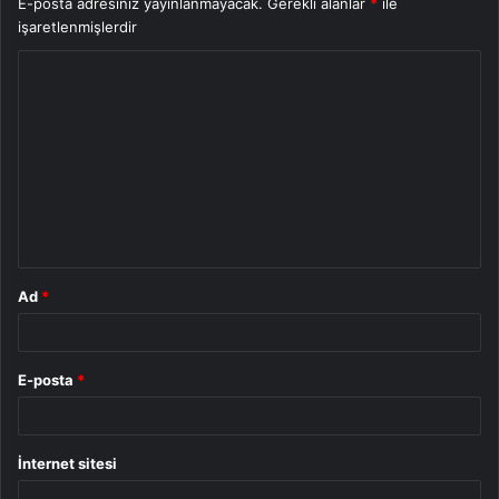
E-posta adresiniz yayınlanmayacak.
Gerekli alanlar
*
ile
işaretlenmişlerdir
Y
o
r
u
m
*
Ad
*
E-posta
*
İnternet sitesi