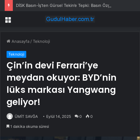
DİSK Basın-İş’ten Gürsel Tekin’e Tepki: Basın Özgürlüğünü Hedef Alan Yaklaşımı Kınıyoruz
Menü
Anasayfa
/
Teknoloji
Teknoloji
Çin’in devi Ferrari’ye
meydan okuyor: BYD’nin
lüks markası Yangwang
geliyor!
ÜMİT SAVĞA
Eylül 14, 2025
0
0
1 dakika okuma süresi