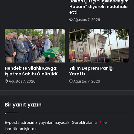
Bakan Çiftçi “İlgileneceğim
Hocam” diyerek müdahale
etti
Ağustos 7, 2026
Hendek’te Silahlı Kavga:
Yıkım Deprem Paniği
İşletme Sahibi Öldürüldü
Yarattı
Ağustos 7, 2026
Ağustos 7, 2026
Bir yanıt yazın
E-posta adresiniz yayınlanmayacak.
Gerekli alanlar
*
ile
işaretlenmişlerdir