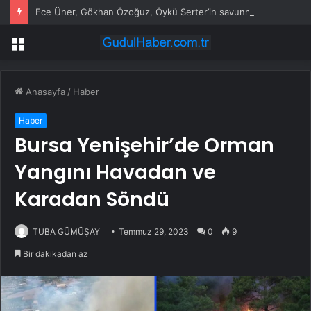
Ece Üner, Gökhan Özoğuz, Öykü Serter’in savunmaları aynı
Menü
Anasayfa
/
Haber
Haber
Bursa Yenişehir’de Orman
Yangını Havadan ve
Karadan Söndü
TUBA GÜMÜŞAY
Temmuz 29, 2023
0
9
Bir dakikadan az