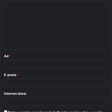
Y
o
r
u
m
*
Ad
*
E-posta
*
İnternet sitesi