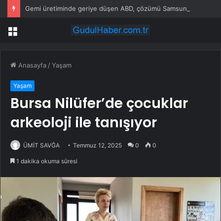
Gemi üretiminde geriye düşen ABD, çözümü Samsung’da buldu
Menü
Anasayfa
/
Yaşam
Yaşam
Bursa Nilüfer’de çocuklar
arkeoloji ile tanışıyor
ÜMİT SAVĞA
Temmuz 12, 2025
0
0
1 dakika okuma süresi