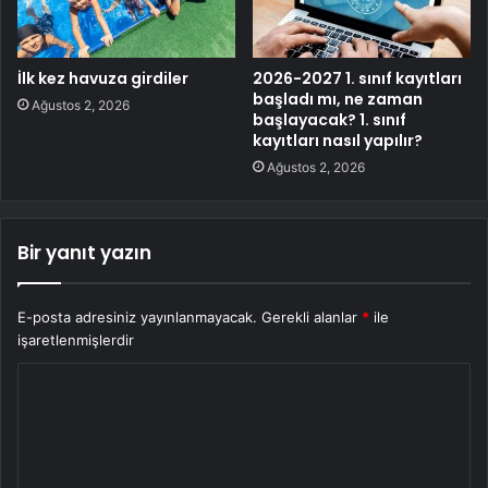
İlk kez havuza girdiler
2026-2027 1. sınıf kayıtları
başladı mı, ne zaman
Ağustos 2, 2026
başlayacak? 1. sınıf
kayıtları nasıl yapılır?
Ağustos 2, 2026
Bir yanıt yazın
E-posta adresiniz yayınlanmayacak.
Gerekli alanlar
*
ile
işaretlenmişlerdir
Y
o
r
u