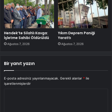
Hendek’te Silahlı Kavga:
Yıkım Deprem Paniği
İşletme Sahibi Öldürüldü
Yarattı
Ağustos 7, 2026
Ağustos 7, 2026
Bir yanıt yazın
E-posta adresiniz yayınlanmayacak.
Gerekli alanlar
*
ile
işaretlenmişlerdir
Y
o
r