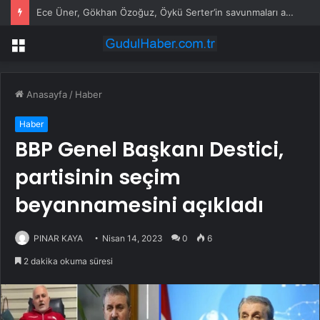
Ece Üner, Gökhan Özoğuz, Öykü Serter’in savunmaları aynı
Menü
Anasayfa
/
Haber
Haber
BBP Genel Başkanı Destici,
partisinin seçim
beyannamesini açıkladı
PINAR KAYA
Nisan 14, 2023
0
6
2 dakika okuma süresi