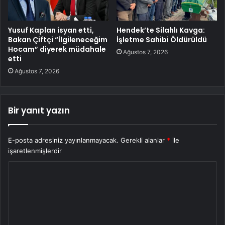
Yusuf Kaplan isyan etti,
Hendek’te Silahlı Kavga:
Bakan Çiftçi “İlgileneceğim
İşletme Sahibi Öldürüldü
Hocam” diyerek müdahale
Ağustos 7, 2026
etti
Ağustos 7, 2026
Bir yanıt yazın
E-posta adresiniz yayınlanmayacak.
Gerekli alanlar
*
ile
işaretlenmişlerdir
Y
o
r
u