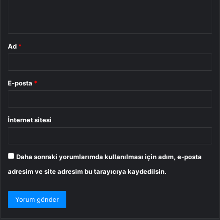
m
*
Ad
*
E-posta
*
İnternet sitesi
Daha sonraki yorumlarımda kullanılması için adım, e-posta
adresim ve site adresim bu tarayıcıya kaydedilsin.