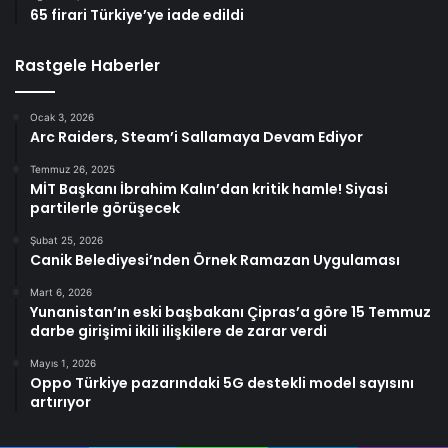
65 firari Türkiye’ye iade edildi
Rastgele Haberler
Ocak 3, 2026
Arc Raiders, Steam’i Sallamaya Devam Ediyor
Temmuz 26, 2025
MİT Başkanı İbrahim Kalın’dan kritik hamle! Siyasi
partilerle görüşecek
Şubat 25, 2026
Canik Belediyesi’nden Örnek Ramazan Uygulaması
Mart 6, 2026
Yunanistan’ın eski başbakanı Çipras’a göre 15 Temmuz
darbe girişimi ikili ilişkilere de zarar verdi
Mayıs 1, 2026
Oppo Türkiye pazarındaki 5G destekli model sayısını
artırıyor