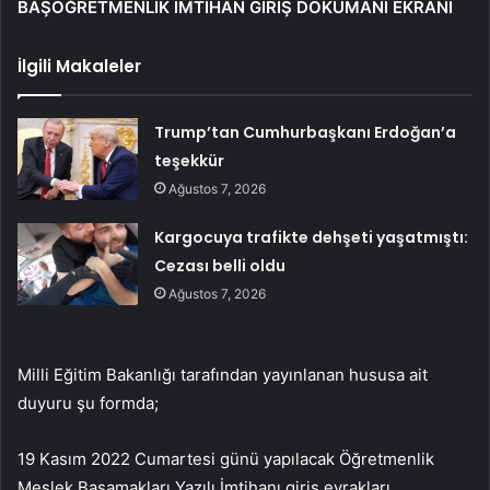
BAŞÖĞRETMENLİK İMTİHAN GİRİŞ DOKÜMANI EKRANI
İlgili Makaleler
Trump’tan Cumhurbaşkanı Erdoğan’a
teşekkür
Ağustos 7, 2026
Kargocuya trafikte dehşeti yaşatmıştı:
Cezası belli oldu
Ağustos 7, 2026
Milli Eğitim Bakanlığı tarafından yayınlanan hususa ait
duyuru şu formda;
19 Kasım 2022 Cumartesi günü yapılacak Öğretmenlik
Meslek Basamakları Yazılı İmtihanı giriş evrakları,