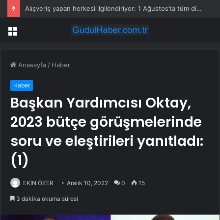
Alışveriş yapan herkesi ilgilendiriyor: 1 Ağustos’ta tüm dijital kurallar değişiyor
Menü
Anasayfa
/
Haber
Haber
Başkan Yardımcısı Oktay,
2023 bütçe görüşmelerinde
soru ve eleştirileri yanıtladı:
(1)
EKİN ÖZER
Aralık 10, 2022
0
15
3 dakika okuma süresi