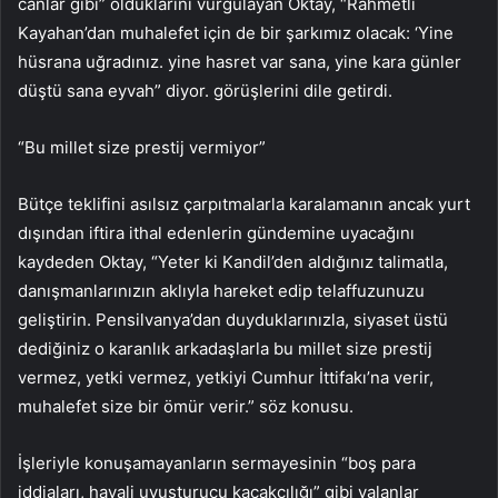
canlar gibi” olduklarını vurgulayan Oktay, “Rahmetli
Kayahan’dan muhalefet için de bir şarkımız olacak: ‘Yine
hüsrana uğradınız. yine hasret var sana, yine kara günler
düştü sana eyvah” diyor. görüşlerini dile getirdi.
“Bu millet size prestij vermiyor”
Bütçe teklifini asılsız çarpıtmalarla karalamanın ancak yurt
dışından iftira ithal edenlerin gündemine uyacağını
kaydeden Oktay, “Yeter ki Kandil’den aldığınız talimatla,
danışmanlarınızın aklıyla hareket edip telaffuzunuzu
geliştirin. Pensilvanya’dan duyduklarınızla, siyaset üstü
dediğiniz o karanlık arkadaşlarla bu millet size prestij
vermez, yetki vermez, yetkiyi Cumhur İttifakı’na verir,
muhalefet size bir ömür verir.” söz konusu.
İşleriyle konuşamayanların sermayesinin “boş para
iddiaları, hayali uyuşturucu kaçakçılığı” gibi yalanlar