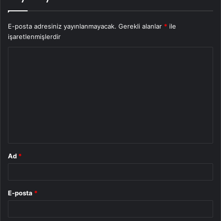
E-posta adresiniz yayınlanmayacak.
Gerekli alanlar
*
ile
işaretlenmişlerdir
Y
o
r
u
m
*
Ad
*
E-posta
*