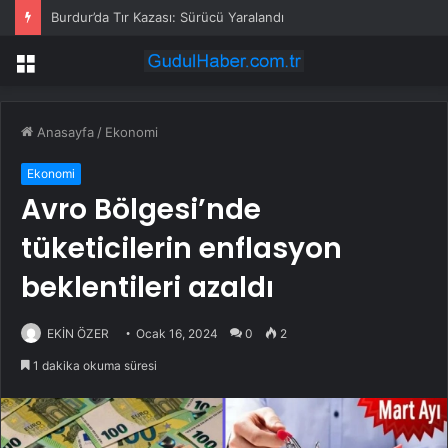
Burdur’da Tır Kazası: Sürücü Yaralandı
Menü
Anasayfa
/
Ekonomi
Ekonomi
Avro Bölgesi’nde
tüketicilerin enflasyon
beklentileri azaldı
EKİN ÖZER
Ocak 16, 2024
0
2
1 dakika okuma süresi