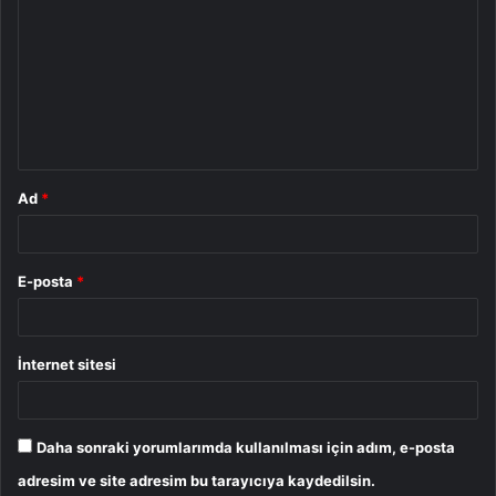
o
r
u
m
*
Ad
*
E-posta
*
İnternet sitesi
Daha sonraki yorumlarımda kullanılması için adım, e-posta
adresim ve site adresim bu tarayıcıya kaydedilsin.