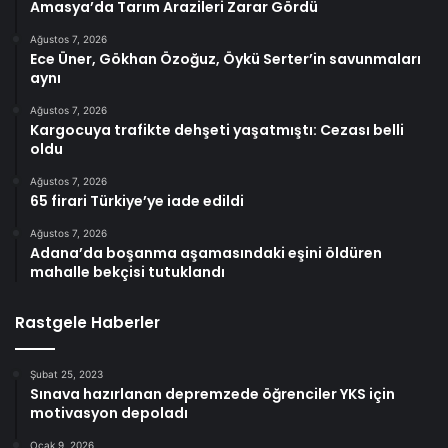
Amasya’da Tarım Arazileri Zarar Gördü
Ağustos 7, 2026
Ece Üner, Gökhan Özoğuz, Öykü Serter’in savunmaları
aynı
Ağustos 7, 2026
Kargocuya trafikte dehşeti yaşatmıştı: Cezası belli
oldu
Ağustos 7, 2026
65 firari Türkiye’ye iade edildi
Ağustos 7, 2026
Adana’da boşanma aşamasındaki eşini öldüren
mahalle bekçisi tutuklandı
Rastgele Haberler
Şubat 25, 2023
Sınava hazırlanan depremzede öğrenciler YKS için
motivasyon depoladı
Ocak 9, 2026