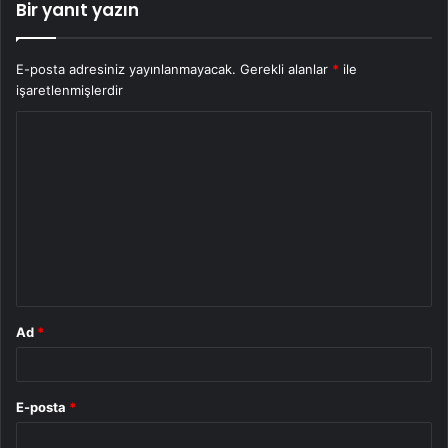
Bir yanıt yazın
E-posta adresiniz yayınlanmayacak.
Gerekli alanlar
*
ile
işaretlenmişlerdir
Y
o
r
u
m
*
Ad
*
E-posta
*