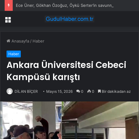
Ece Üner, Gökhan Özoğuz, Öykü Serter’in savunmaları aynı
Menü
Anasayfa
/
Haber
Haber
Ankara Üniversitesi Cebeci
Kampüsü karıştı
DİLAN BİÇER
Mayıs 15, 2026
0
0
Bir dakikadan az