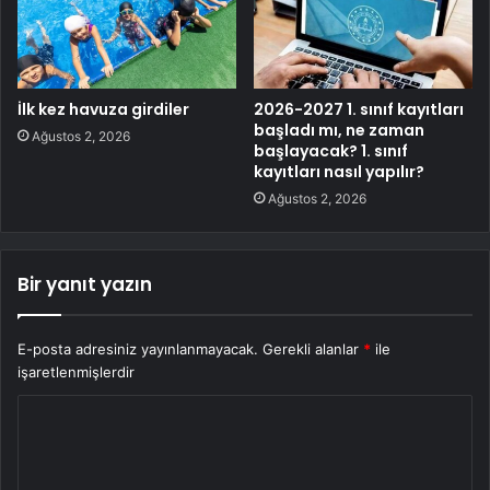
İlk kez havuza girdiler
2026-2027 1. sınıf kayıtları
başladı mı, ne zaman
Ağustos 2, 2026
başlayacak? 1. sınıf
kayıtları nasıl yapılır?
Ağustos 2, 2026
Bir yanıt yazın
E-posta adresiniz yayınlanmayacak.
Gerekli alanlar
*
ile
işaretlenmişlerdir
Y
o
r