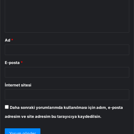
u
m
*
Ad
*
E-posta
*
İnternet sitesi
Daha sonraki yorumlarımda kullanılması için adım, e-posta
adresim ve site adresim bu tarayıcıya kaydedilsin.