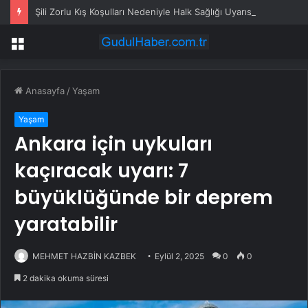
Şili Zorlu Kış Koşulları Nedeniyle Halk Sağlığı Uyarısı Yayımladı
Menü
Anasayfa
/
Yaşam
Yaşam
Ankara için uykuları
kaçıracak uyarı: 7
büyüklüğünde bir deprem
yaratabilir
MEHMET HAZBİN KAZBEK
Eylül 2, 2025
0
0
2 dakika okuma süresi