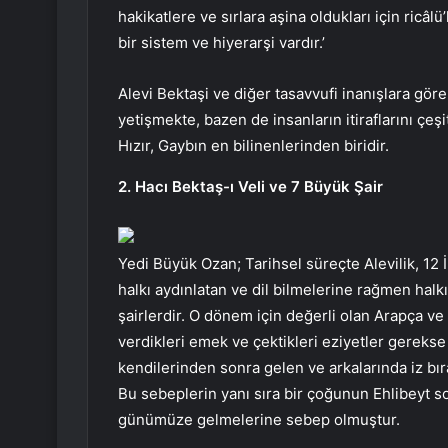
hakikatlere ve sırlara aşina oldukları için ricâl
bir sistem ve hiyerarşi vardır.’
Alevi Bektaşi ve diğer tasavvufi inanışlara gör
yetişmekte, bazen de insanların itiraflarını çeş
Hızır, Gaybın en bilinenlerinden biridir.
2. Hacı Bektaş-ı Veli ve 7 Büyük Şair
Yedi Büyük Ozan; Tarihsel süreçte Alevilik, 1
halkı aydınlatan ve dil bilmelerine rağmen halk
şairlerdir. O dönem için değerli olan Arapça ve
verdikleri emek ve çektikleri eziyetler gerekse
kendilerinden sonra gelen ve arkalarında iz bıra
Bu sebeplerin yanı sıra bir çoğunun Ehlibeyt s
günümüze gelmelerine sebep olmuştur.