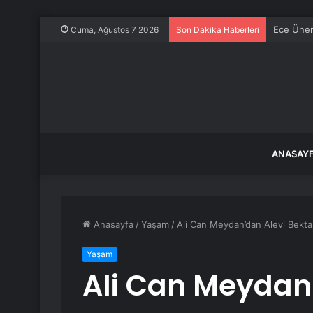
Ece Üner
Cuma, Ağustos 7 2026
Son Dakika Haberleri
ANASAY
Anasayfa
/
Yaşam
/
Ali Can Meydan’dan Alevi Bektaşi
Yaşam
Ali Can Meydan’