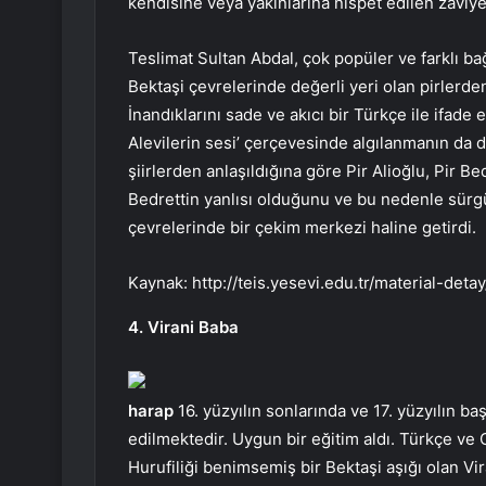
kendisine veya yakınlarına nispet edilen zaviye
Teslimat Sultan Abdal, çok popüler ve farklı ba
Bektaşi çevrelerinde değerli yeri olan pirlerden
İnandıklarını sade ve akıcı bir Türkçe ile ifade 
Alevilerin sesi’ çerçevesinde algılanmanın da 
şiirlerden anlaşıldığına göre Pir Alioğlu, Pir B
Bedrettin yanlısı olduğunu ve bu nedenle sürgü
çevrelerinde bir çekim merkezi haline getirdi.
Kaynak: http://teis.yesevi.edu.tr/material-deta
4. Virani Baba
harap
16. yüzyılın sonlarında ve 17. yüzyılın 
edilmektedir. Uygun bir eğitim aldı. Türkçe ve 
Hurufiliği benimsemiş bir Bektaşi aşığı olan Vir