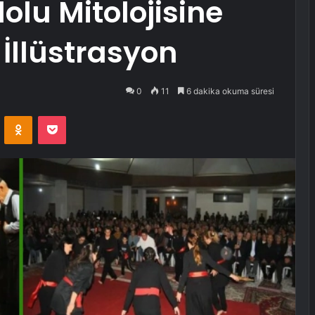
olu Mitolojisine
i İllüstrasyon
0
11
6 dakika okuma süresi
VKontakte
Odnoklassniki
Pocket