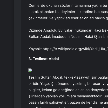
Cemlerde okunan sözlerin tamamına yakını bu şai
olarak aktarılan bu deyimlerin kendine has san
çekinmeleri ve yaptıkları eserler onları halkın
Çizimde Anadolu Evliyaları hükümdarı Hacı Bek
Sultan Abdal, İmadeddin Nesimi, Hatai (Şah İsma
Kaynak: https://tr.wikipedia.org/wiki/Yedi_Ulu
3. Teslimat Abdal
Teslim Sultan Abdal, tekke-tasavvufi şiir bağla
biridir. Yaşadığı dönemde yazılmış bir eseri ve
bilgiler, kelam geleneğinde anlatılan rivayetle
şiirlerden yapılan yorumlara dayanmaktadır. B
bazen farklı şahsiyetler, bazen de kendisine anl