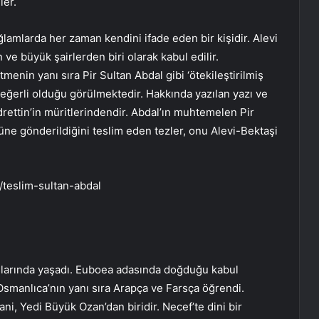
ler.
ğlamlarda her zaman kendini ifade eden bir kişidir. Alevi
 ve büyük şairlerden biri olarak kabul edilir.
etmenin yanı sıra Pir Sultan Abdal gibi ‘ötekileştirilmiş
değerli olduğu görülmektedir. Hakkında yazılan yazı ve
edrettin’in müritlerindendir. Abdal’ın muhtemelen Pir
ne gönderildiğini teslim eden tezler, onu Alevi-Bektaşi
y/teslim-sultan-abdal
başlarında yaşadı. Euboea adasında doğduğu kabul
Osmanlıca’nın yanı sıra Arapça ve Farsça öğrendi.
ani, Yedi Büyük Ozan’dan biridir. Necef’te dini bir