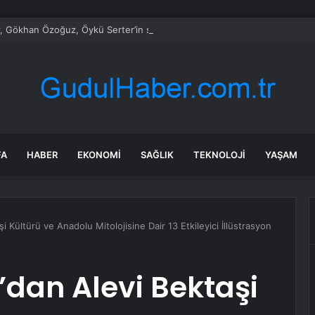
, Gökhan Özoğuz, Öykü Serter’in savunmaları aynı
FA
HABER
EKONOMI
SAĞLIK
TEKNOLOJI
YAŞAM
 Kültürü ve Anadolu Mitolojisine Dair 13 Etkileyici İllüstrasyon
dan Alevi Bektaşi