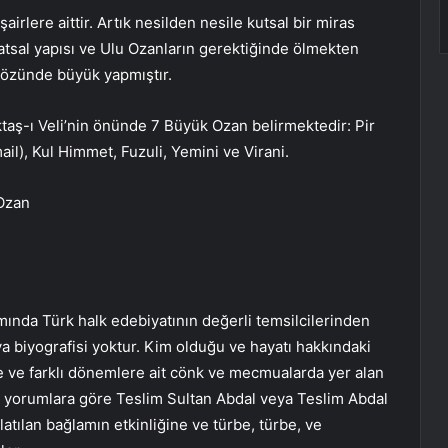
rlere aittir. Artık nesilden nesile kutsal bir miras
atsal yapısı ve Ulu Ozanların gerektiğinde ölmekten
 gözünde büyük yapmıştır.
taş-ı Veli’nin önünde 7 Büyük Ozan belirmektedir: Pir
il), Kul Himmet, Fuzuli, Yemini ve Virani.
_Ozan
mında Türk halk edebiyatının değerli temsilcilerinden
ya biyografisi yoktur. Kim olduğu ve hayatı hakkındaki
re ve farklı dönemlere ait cönk ve mecmualarda yer alan
u yorumlara göre Teslim Sultan Abdal veya Teslim Abdal
atılan bağlamın etkinliğine ve türbe, türbe, ve