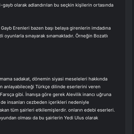
ü’l-gayb olarak adlandırılan bu seçkin kişilerin ortasında
e Gayb Erenleri bazen başı belaya girenlerin imdadına
itli oyunlarla sınayarak sınamaktadır. Örneğin Bozatlı
2 İmama sadakat, dönemin siyasi meseleleri hakkında
ın anlayabileceği Türkçe dilinde eserlerini veren
 Farsça gibi. İnanışa göre gerek Alevilik inancı uğruna
 de insanları cezbeden içerikleri nedeniyle
kan tüm şairleri etkilemişlerdir. onların edebi eserleri.
oyundan olması da bu şairlerin Yedi Ulus olarak