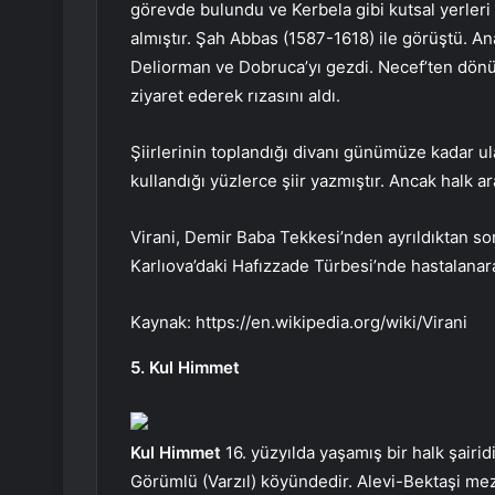
görevde bulundu ve Kerbela gibi kutsal yerleri zi
almıştır. Şah Abbas (1587-1618) ile görüştü. A
Deliorman ve Dobruca’yı gezdi. Necef’ten dö
ziyaret ederek rızasını aldı.
Şiirlerinin toplandığı divanı günümüze kadar u
kullandığı yüzlerce şiir yazmıştır. Ancak halk a
Virani, Demir Baba Tekkesi’nden ayrıldıktan so
Karlıova’daki Hafızzade Türbesi’nde hastalanar
Kaynak: https://en.wikipedia.org/wiki/Virani
5. Kul Himmet
Kul Himmet
16. yüzyılda yaşamış bir halk şairid
Görümlü (Varzıl) köyündedir. Alevi-Bektaşi mez