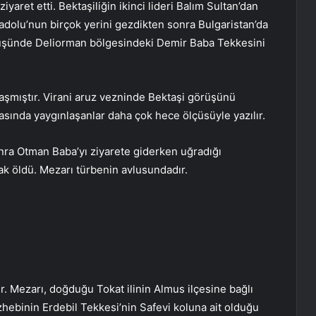
yaret etti. Bektaşiliğin ikinci lideri Balım Sultan’dan
nadolu’nun birçok yerini gezdikten sonra Bulgaristan’da
nüşünde Deliorman bölgesindeki Demir Baba Tekkesini
laşmıştır. Virani aruz vezninde Bektaşi görüşünü
rasında yaygınlaşanlar daha çok hece ölçüsüyle yazılır.
nra Otman Baba’yı ziyarete giderken uğradığı
ak öldü. Mezarı türbenin avlusundadır.
ir. Mezarı, doğduğu Tokat ilinin Almus ilçesine bağlı
hebinin Erdebil Tekkesi’nin Safevi koluna ait olduğu