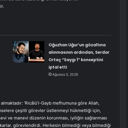
r.
Oğuzhan Uğur’un gözaltına
alınmasının ardından, Serdar
Ortaç “Saygı 1” konseptini
iptal etti
Ağustos 5, 2026
r almaktadır: ‘Ricâlü’l-Gayb mefhumuna göre Allah,
selere çeşitli görevler üstlenmeyi hükmettiği için,
nevi ve manevi düzenin korunması, iyiliğin sağlanması
tkarlar. görevlendirdi. Herkesin bilmediği veya bilmediği