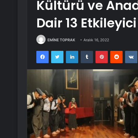
Kültürü ve Anad
Dair 13 Etkileyic
EMİNE TOPRAK
Aralık 16, 2022
Facebook
Twitter
LinkedIn
Tumblr
Pinterest
Reddit