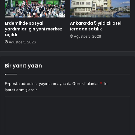
Erdemli’de sosyal
Ankara’da 5 yıldızlı otel
yardımlar için yeni merkez
icradan satılık
açıldı
Ağustos 5, 2026
Ağustos 5, 2026
Bir yanıt yazın
E-posta adresiniz yayınlanmayacak.
Gerekli alanlar
*
ile
işaretlenmişlerdir
Y
o
r
u