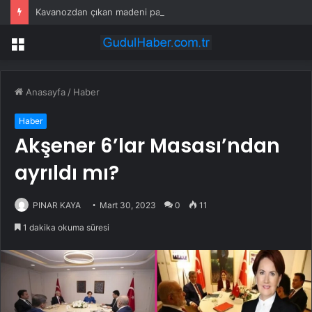
Kavanozdan çıkan madeni para 39 milyon lira kazandırdı
Menü
Anasayfa
/
Haber
Haber
Akşener 6’lar Masası’ndan
ayrıldı mı?
PINAR KAYA
Mart 30, 2023
0
11
1 dakika okuma süresi