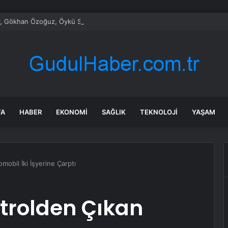
, Gökhan Özoğuz, Öykü Serter’in savunmaları aynı
FA
HABER
EKONOMI
SAĞLIK
TEKNOLOJI
YAŞAM
mobil İki İşyerine Çarptı
trolden Çıkan