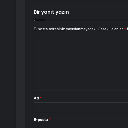
Bir yanıt yazın
E-posta adresiniz yayınlanmayacak.
Gerekli alanlar
*
i
Y
o
r
u
m
*
Ad
*
E-posta
*