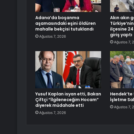
Adana’da boşanma
Akın akın g
aşamasındaki eşini öldüren
Türkiye’nin
mahalle bekçisi tutuklandı
ilçesine 24
giriş yaptı
Ağustos 7, 2026
Ağustos 7, 
Yusuf Kaplan isyan etti, Bakan
Hendek’te 
Çiftçi “İlgileneceğim Hocam”
İşletme Sa
diyerek müdahale etti
Ağustos 7, 
Ağustos 7, 2026