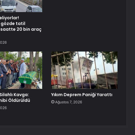
eliyorlar!
 gözde tatil
 saatte 20 bin araç
2026
Silahlı Kavga:
Yıkım Deprem Paniği Yarattı
hibi Öldürüldü
Ağustos 7, 2026
2026