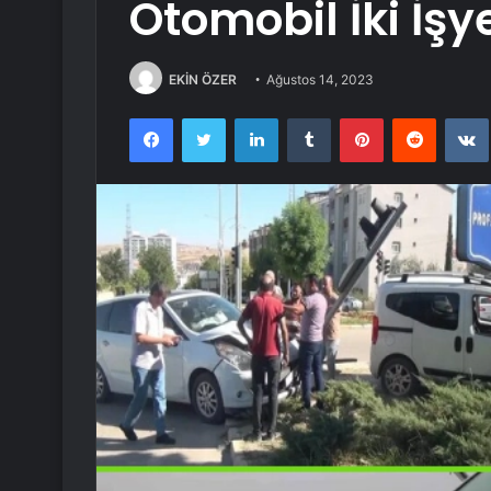
Otomobil İki İşy
EKİN ÖZER
Ağustos 14, 2023
Facebook
Twitter
LinkedIn
Tumblr
Pinterest
Reddit