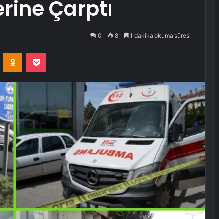
erine Çarptı
0
8
1 dakika okuma süresi
VKontakte
Odnoklassniki
Pocket