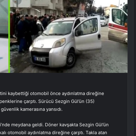
ni kaybettiği otomobil önce aydınlatma direğine
kepenklerine çarptı. Sürücü Sezgin Gül’ün (35)
a güvenlik kamerasına yansıdı.
si’nde meydana geldi. Döner kavşakta Sezgin Gül’ün
kalı otomobil aydınlatma direğine çarptı. Takla atan