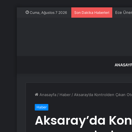
Ece Üner
Cuma, Ağustos 7 2026
Son Dakika Haberleri
ANASAY
Anasayfa
/
Haber
/
Aksaray’da Kontrolden Çıkan Oto
Haber
Aksaray’da Kon