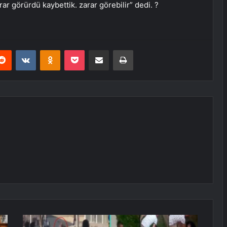
rar görürdü kaybettik. zarar görebilir” dedi. ?
erest
Reddit
VKontakte
Odnoklassniki
Pocket
E-Posta ile paylaş
Yazdır