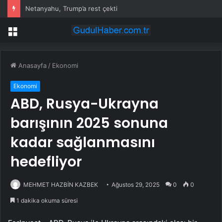
Netanyahu, Trump’a rest çekti
Menü
Anasayfa
/
Ekonomi
Ekonomi
ABD, Rusya-Ukrayna
barışının 2025 sonuna
kadar sağlanmasını
hedefliyor
MEHMET HAZBİN KAZBEK
Ağustos 29, 2025
0
0
1 dakika okuma süresi