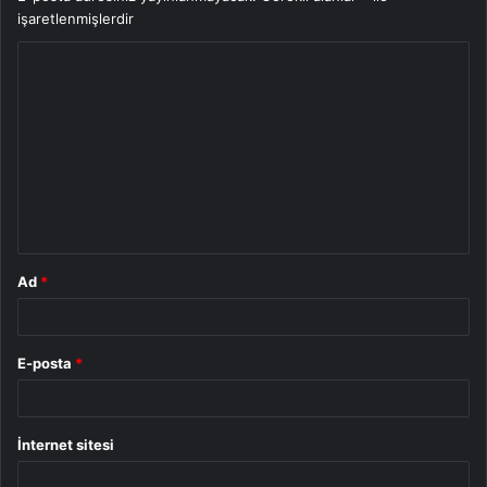
işaretlenmişlerdir
Y
o
r
u
m
*
Ad
*
E-posta
*
İnternet sitesi