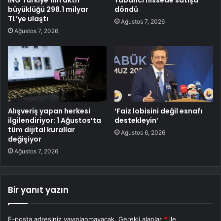
ING Türkiye’nin aktif
Yabancı hissede satışa
büyüklüğü 298.1 milyar
döndü
TL’ye ulaştı
Ağustos 7, 2026
Ağustos 7, 2026
Alışveriş yapan herkesi
‘Faiz lobisini değil esnafı
ilgilendiriyor: 1 Ağustos’ta
destekleyin’
tüm dijital kurallar
Ağustos 6, 2026
değişiyor
Ağustos 7, 2026
Bir yanıt yazın
E-posta adresiniz yayınlanmayacak.
Gerekli alanlar
*
ile