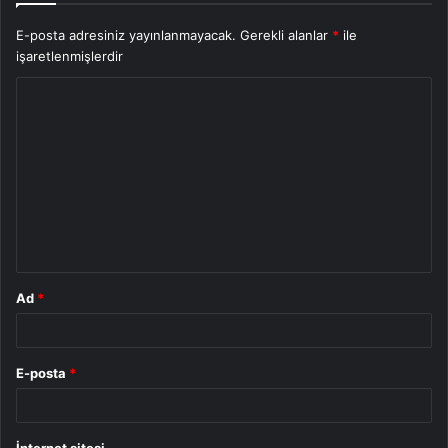
E-posta adresiniz yayınlanmayacak.
Gerekli alanlar
*
ile
işaretlenmişlerdir
Y
o
r
u
m
*
Ad
*
E-posta
*