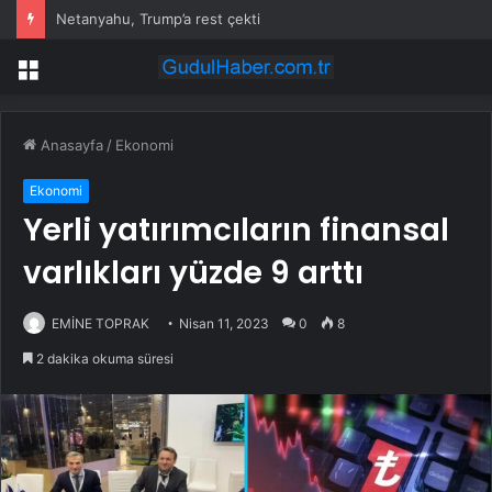
Netanyahu, Trump’a rest çekti
Menü
Anasayfa
/
Ekonomi
Ekonomi
Yerli yatırımcıların finansal
varlıkları yüzde 9 arttı
EMİNE TOPRAK
Nisan 11, 2023
0
8
2 dakika okuma süresi