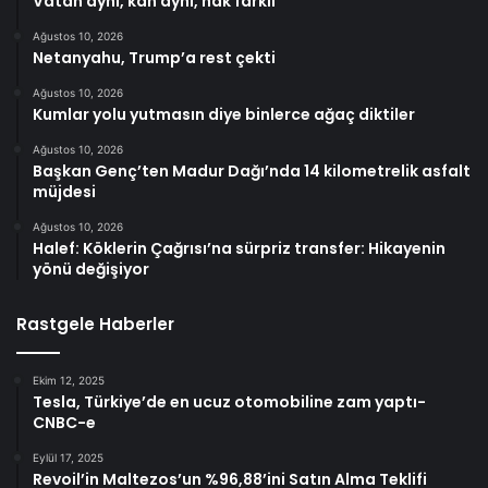
Vatan aynı, kan aynı, hak farklı
Ağustos 10, 2026
Netanyahu, Trump’a rest çekti
Ağustos 10, 2026
Kumlar yolu yutmasın diye binlerce ağaç diktiler
Ağustos 10, 2026
Başkan Genç’ten Madur Dağı’nda 14 kilometrelik asfalt
müjdesi
Ağustos 10, 2026
Halef: Köklerin Çağrısı’na sürpriz transfer: Hikayenin
yönü değişiyor
Rastgele Haberler
Ekim 12, 2025
Tesla, Türkiye’de en ucuz otomobiline zam yaptı-
CNBC-e
Eylül 17, 2025
Revoil’in Maltezos’un %96,88’ini Satın Alma Teklifi